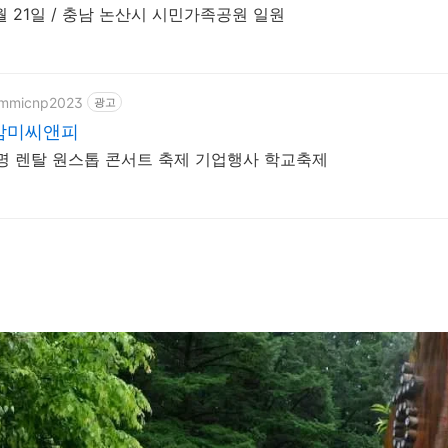
 3월 21일 / 충남 논산시 시민가족공원 일원
/ammicnp2023
광고
암미씨앤피
명 렌탈 원스톱 콘서트 축제 기업행사 학교축제