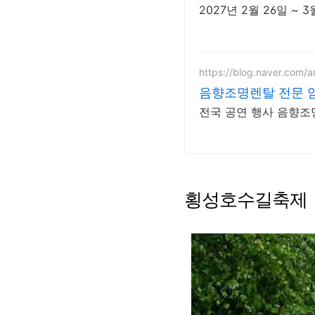
2027년 2월 26일 ~
https://blog.naver.com
음향조명렌탈 전문 
전국 공연 행사 음향조
횡성호수길축제