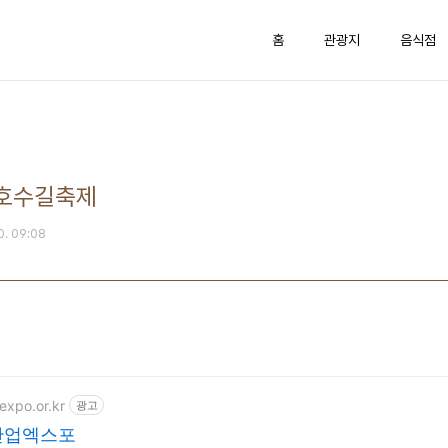
홈
관광지
음식점
성호수길축제
0. 09:08
expo.or.kr
광고
산업엑스포