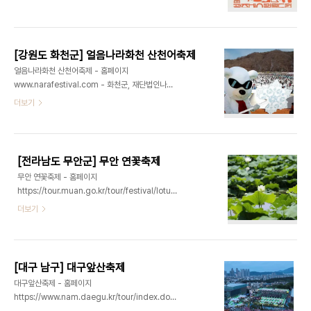
https://www.instagram.com/gwbf2026/ -
통한 시민 화합의 장을 마련하고 있다. 울산 중구 원
광주광역시 동구 062-228-9812 - 주소 광주광
도심에서 펼쳐지는 '마두희' 큰줄당기기와 태화강에
역시 동구 금남로1가 41 금남지하상가 5·18 민주광
서의 수상줄당기기, 치맥페스티벌, DJ와 함께하는 ..
장광주버스킹월드컵은 광주광역시 동구 충장로 일원
[강원도 화천군] 얼음나라화천 산천어축제
에서 개최되는 국제 거리공연 음악축제이다. 본 행사
얼음나라화천 산천어축제 - 홈페이지
는 국내외 거리공연 예술가들이 참여하여 다양한 음
www.narafestival.com - 화천군, 재단법인나라
악 공연을 선보이는 경연형 축제로 보컬, 밴드, 어쿠
1688-3005 - 주소 강원특별자치도 화천군 화천
더보기
스틱, 퍼포먼스 등 다양한 장르의 무대를 만날 수 있
읍 산천어길 137*하기 축제 내용은 2026년 축제
다. 참가팀은 예선과 본선을 거쳐 결선에서 최종 우승
내용으로, 2027년도 축제 내용은 업데이트 중에 있
팀을 가리며 전문 심사위원의 심사를 통해 수상팀을
습니다*강원특별자치도 화천에서 열리는 얼음나라
선정한다. 광주 도심 곳곳을 무대로 개최되는 본 행사
화천 산천어축제는 2011년 미국 CNN이 선정한 '겨
는 도시 ..
[전라남도 무안군] 무안 연꽃축제
울의 7대 불가사의' 중 하나로 꼽힌 이색 겨울축제
무안 연꽃축제 - 홈페이지
다. 물 맑기로 유명한 화천천이 꽁꽁 얼어붙는 매년 1
https://tour.muan.go.kr/tour/festival/lotus/introduce
월에 축제가 열리며 얼음낚시, 맨손잡기 등으로 계곡
- 무안군 061-450-5472 - 주소 전라남도 무안
더보기
의 여왕이라고 불리는 산천어를 잡는 체험을 할 수 있
군 일로읍 백련로 333 회산백련지무안연꽃축제는
다. 산천어 얼음낚시의 손맛은 물론 바로 회나 구이로
전라남도의 대표적인 여름축제로서, 단일 연꽃축제
맛있게 먹을 수 있고 낚시 외에도 얼음썰매, 눈썰매,
로는 전국 최대이다. 1997년 시작되었고, 매년 여름
봅슬레이 등의 다양한 겨울놀이가 펼쳐져 매년 ..
일로읍 복룡리 회산 백련지 일원에서 개최된다. 동양
[대구 남구] 대구앞산축제
최대 10만 평을 가득 채운 초록빛 연잎 사이로 고결
대구앞산축제 - 홈페이지
함을 드러내듯 올곧이 하얀 꽃망울을 틔우는 백련을
https://www.nam.daegu.kr/tour/index.do?
볼 수 있으며 자연의 한가운데서 다채로운 행사와 함