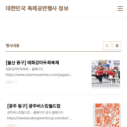
본문 바로가기
대한민국 축제공연행사 정보
행사내용
[울산 중구] 태화강마두희축제
태화강마두희축제 - 홈페이지
https://www.ulsanmaduhee.co.kr/pages/index.html
- 태화강마두희축제추진위원회 052-244-
더보기
2007~8 - 주소 울산광역시 중구 태화강북자전거
길 518 (성남동)마두희는 조선영조 때 울산읍지 중
하나인 ‘학성지’에 근거한 민속놀이로 스토리 연계를
통해 전통성과 정체성을 확립하고, 태화강을 활용한
[광주 동구] 광주버스킹월드컵
오락과 체험의 여름 콘텐츠와 일탈 야간 콘텐츠인 치
광주버스킹월드컵 - 홈페이지 공식 홈페이지
맥 페스티벌을 접목시켜 주민 자율 주도형 관광축제
https://www.buskingworldcup.com/kor/ 공
로 도약하고 있다. 전국에서 제일 먼저 열리는 여름축
식 인스타그램
더보기
제로 울산 시민 모두가 참여하는 마두희줄당기기를