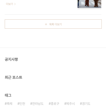
광부, 강원특별자치도, 강릉시 033-647-6802
더보기
다채로운 이벤트가 마련되어 가족 단위 방문객부터
- 주소 강원특별자치도 강릉시 창해로14번길 20-1
와인 애호가까지 모두가 즐길 수 있는 축제로 자리매
(견소동)*하기 축제 내용은 전년도(2025년) 축제
김하고 있다. 특히 와인 양조 과정과 역사에 대한 전
내용으로, 2026년도 축제 내용은 업데이트 중에 있
시와 체험은 교육적 가치까지 더해, 단순한 축..
습니다.*지방자치단체 중 최초로 개최된 커피축제로
목록 더보기
매해 30만명이 넘는 관람객과 커피 업계 종사자 뿐
만 아니라 커피 애호가들을 커피도시 강릉으로 불러
모으는 강릉 대표 축제이다. 이제 커피는 단순히 먹거
리가 아닌 문화로 자리 잡았다. GCF는 커피문화를
이끄는 리더로서 그 역할을 하고 있다. ※ 소개 정보 -
행사 일정 : 2026-10-21 ~ 2026-10-25 - 이용
요금 : 일부유료 - 행사..
공지사항
최근 포스트
태그
축제
인천
전라남도
종로구
제주시
경기도