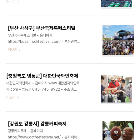
menu_id=00001554 - 대구광역시 남구청
더보기
께 여름의 낭만을 담아갈 수 있다. 또한 연꽃을 주제
053-664-3263 - 주소 대구광역시 남구 고산4
로 한 체험 프로그램과 문화공연, 전시 행사 등이 마
길 71 (봉덕동) 남구구민체육광장 일원한국관광
련되어 남녀노소 누구나 즐길 수 있는 축제이다. 방문
100선에 선정된 도심 속 힐링 공간인 ‘앞산’에서 펼
객들은 연꽃이 만개한 아..
쳐지는 대구 남구 대표축제이다. 올해는 특별히 7월
[부산 사상구] 부산국제록페스티벌
에 개최되어 시원한 물대포와 함께 즐기는 다양한 쿨
부산국제록페스티벌 - 홈페이지
챌린지 워터게임, 온가족이 함께하는 신나는 물총놀
https://busanrockfestival.com/ - 부산광역시
이를 즐길 수 있다. 또한 ‘도심 속 즐기는 여름 휴가’
051-713-5000 - 주소 부산광역시 사상구 삼락
더보기
콘셉트에 따라 특이한 선글라스나 화려한 알로하 셔
동 29-50*하기 축제장 먹거리 내용은 전년도
츠를 착용한 관람객에게 시원한 쿨타올을 증정하는
(2025년) 축제 내용으로, 2026년도 축제 내용은
드레스 코드 이벤트, 앞산 축제장 곳곳에 숨어있는
업데이트 중에 있습니다.*부산국제록페스티벌은
‘앞산이’ 스탬프를 찾아 랜덤기념품을 뽑는 스탬프 투
2000년 첫 개최 이래, 27년 동안 명맥을 꾸준히 지
어 이..
[충청북도 영동군] 대한민국와인축제
켜온 국내 최초·최장수 국제록페스티벌이다. 2026
대한민국와인축제 - 홈페이지 www.대한민국와인축
년에는 10월 2일(금)부터 10월 4일(일)까지 3일간,
제.com - 영동군 043-745-8922 - 주소 충청
삼락생태공원에서 개최되며, 다양한 국내외 아티스
북도 영동군 영동읍 계산리 867-1제15회 대한민국
더보기
트가 참여할 예정이다. 삼락생태공원 곳곳에 조성된
와인축제는 충북 영동군에서 열리는 대표적인 와인
무대에서 신진 아티스트부터 글로벌 최정상급 헤드
문화 축제로, 국내 최대 규모의 와인 생산지답게 다양
라이너까지 취향에 따라 다양한 공연을 관람할 수 있
한 와인과 풍성한 문화 프로그램을 한자리에서 즐길
으며, 무료 개방형 무대에서 진행되는 관람객 참여형
수 있는 행사이다. 축제 기간 동안 영동에서 생산된
게..
[강원도 강릉시] 강릉커피축제
고품질 와인을 시음할 수 있으며, 와인과 어울리는 지
강릉커피축제 - 홈페이지
역 특산물과 음식도 함께 제공되어 미식의 즐거움을
https://www.coffeefestival.net/ - 문화체육관
더한다. 또한 음악 공연, 퍼레이드, 체험 프로그램 등