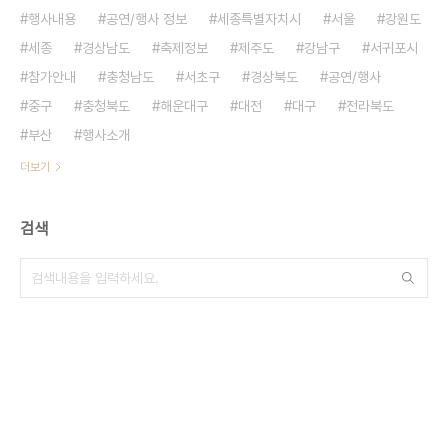
행사내용
공연/행사 정보
세종특별자치시
서울
강원도
세종
경상남도
축제정보
제주도
강남구
서귀포시
참가안내
충청남도
서초구
경상북도
공연/행사
중구
충청북도
해운대구
대전
대구
전라북도
부산
행사소개
더보기
검색