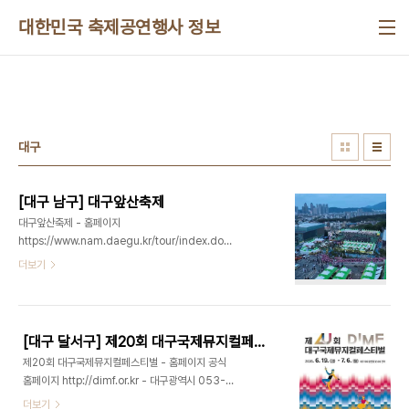
본문 바로가기
대한민국 축제공연행사 정보
대구
[대구 남구] 대구앞산축제
대구앞산축제 - 홈페이지
https://www.nam.daegu.kr/tour/index.do?
menu_id=00001554 - 대구광역시 남구청
더보기
053-664-3263 - 주소 대구광역시 남구 고산4
길 71 (봉덕동) 남구구민체육광장 일원한국관광
100선에 선정된 도심 속 힐링 공간인 ‘앞산’에서 펼
쳐지는 대구 남구 대표축제이다. 올해는 특별히 7월
[대구 달서구] 제20회 대구국제뮤지컬페스티벌
에 개최되어 시원한 물대포와 함께 즐기는 다양한 쿨
제20회 대구국제뮤지컬페스티벌 - 홈페이지 공식
챌린지 워터게임, 온가족이 함께하는 신나는 물총놀
홈페이지 http://dimf.or.kr - 대구광역시 053-
이를 즐길 수 있다. 또한 ‘도심 속 즐기는 여름 휴가’
422-1945 - 주소 대구광역시 달서구 공원순환로
더보기
콘셉트에 따라 특이한 선글라스나 화려한 알로하 셔