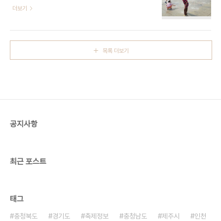
4234 - 주소 대구광역시 달성군 유가읍 테크노대
더보기
관광 상품화 하여 대구약령시 상권 활성화에 기여하
로6길 20어린이날을 기념해 4일간 펼쳐지는 이번
고자 한다. ※ 소개 정보 - 행사 일정 : 2026-05-
‘YES! 키즈존’은 ‘달성크래프트: 스스로 만들어서 이
07 ~ 2026-05-10 - 이용요금 : 입장료 무료 / 일
루어냄’을 주제로, 환상 속 세계를 어린이들이 직접
부 체험 프로그램 유료(최대 3천원)..
만들고 꿈을 펼쳐가는 특별한 시간으로 준비되었다.
목록 더보기
더욱 풍성해진 놀거리와 볼거리, 체험거리가 축제장
을 가득 채우며 아이들은 물론 온 가족이 함께 웃고
즐길 수 있는 체험형 가족 축제로 마련된다. 행사장
곳곳에는 어린이들의 호기심과 상상력을 자극하는
다채로운 체험 프로그램이 운영되며 개성 넘치는 상
품과 알찬 즐길거리를 만날 수 있는 플리마켓, 다양한
먹거리로 입맛까지 사로잡을 푸드트럭 존도 함께 조
공지사항
성돼 가..
최근 포스트
태그
충청북도
경기도
축제정보
충청남도
제주시
인천