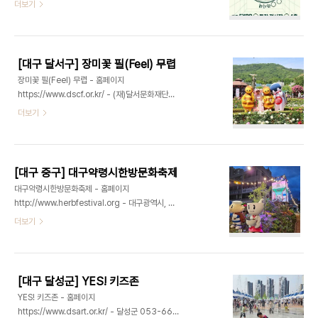
BBS불교방송 02-2231-2013 - 주소 대구광역시
더보기
속 성장과 더불어 관람객 100만명을 유치하며, 지역
북구 엑스코로 10 (산격동)대한민국불교문화엑스포
경제 활성화는 물론 대구의 글로벌 브랜드 가치 제고
는 신라시대의 찬란한 불교문화의 중심지이자 전통
에도 크게 기여해왔다. 단순한 식음 축제를 넘어 공
문화의 메카인 대구, 경북의 불교&전통문화 인프라
연, 전시, 체험, 기업 홍보, 글로벌 ..
를 중심으로 한 예술산업 활성화를 하는 대표 MICE
[대구 달서구] 장미꽃 필(Feel) 무렵
산업이다.대구, 경북의 불교자원 및 문화예술을 중심
장미꽃 필(Feel) 무렵 - 홈페이지
으로 국내 전통문화 및 예술의 진흥, 대구경북의 불교
https://www.dscf.or.kr/ - (재)달서문화재단
문화관광자원을 지속가능 관광 콘텐츠로 개발, 지역
053-584-9712 - 주소 대구광역시 달서구 이곡
더보기
경제 활성화에 기여하고 대구경북 시민들의 문화 예
동 1306-65월 15일부터 17일까지 이곡장미공원
술적 치유의 기회를 제공한다.2026 대한민국불교
에서 장미왕국의 하루를 주제로 한 봄 축제 「2026
문화엑스포에서는 몸과 마음을 돌보는 한국의 사찰
장미꽃 필(Feel) 무렵」을 개최한다. 120여 종, 1만
음식 문화와 수행 정신이 담긴 특별전 '도심공양간'과
4천여 그루의 장미가 만개한 정원 속에서 예술, 체
..
[대구 중구] 대구약령시한방문화축제
험, 참여 프로그램이 어우러진 이색적인 문화축제가
대구약령시한방문화축제 - 홈페이지
펼쳐진다. 이번 축제는 ‘판타지 인 달서’ 시즌 4로, 장
http://www.herbfestival.org - 대구광역시, 대
미가 지닌 사랑과 아름다움의 상징성을 바탕으로 ‘장
구광역시 중구 053-254-1658 - 주소 대구광역
더보기
미왕국의 하루’를 테마로 구성된다. 따스한 5월의 햇
시 중구 달구벌대로415길 49 (남성로)약령시 개장
살과 향기로운 장미가 어우러진 이곡장미공원에서,
367년의 역사와 전통을 지닌 한방문화를 기반으로
동화적 판타지 감성을 담은 예술 프로그램들이 시민
한 축제프로그램을 통해 과거와 현대를 잇고, 지역을
과 관람객을 환상적인 장미 정원으..
대표하는 전통문화축제이다. 한방문화의 가치 재조
[대구 달성군] YES! 키즈존
명과 지속 가능한 축제 운영을 핵심으로 타임슬립 요
YES! 키즈존 - 홈페이지
소를 결합한 다양한 프로그램을 통해 방문객들의 참
https://www.dsart.or.kr/ - 달성군 053-668-
여를 유도하고 나아가 대구약령시 전통문화자원을