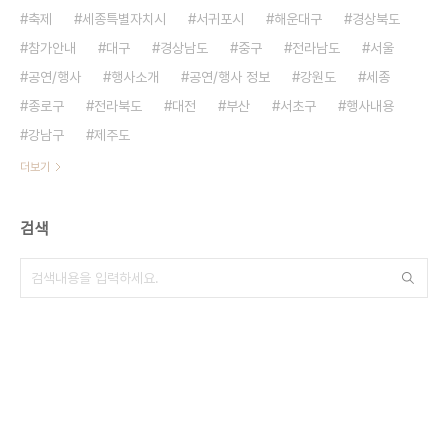
축제
세종특별자치시
서귀포시
해운대구
경상북도
참가안내
대구
경상남도
중구
전라남도
서울
공연/행사
행사소개
공연/행사 정보
강원도
세종
종로구
전라북도
대전
부산
서초구
행사내용
강남구
제주도
더보기
검색