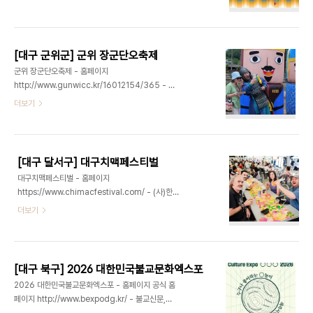
201 (성당동)대구국제뮤지컬페스티벌(DIMF)은 매
츠를 착용한 관람객에게 시원한 쿨타올을 증정하는
년 여름 대구광역시에서 개최되어 올해 20주년을 맞
드레스 코드 이벤트, 앞산 축제장 곳곳에 숨어있는
이하는 글로벌 뮤지컬 축제이다. 한국에서 공연되지
‘앞산이’ 스탬프를 찾아 랜덤기념품을 뽑는 스탬프 투
않은 해외 뮤지컬을 포함한 다채로운 국내외 뮤지컬
어 이..
[대구 군위군] 군위 장군단오축제
을 소개하는 공식 초청작, 창작지원 사업으로 발굴된
군위 장군단오축제 - 홈페이지
창작 뮤지컬의 초연 무대를 선보이는 창작지원작 등
http://www.gunwicc.kr/16012154/365 - 군
을 통해 전 세계에 K-뮤지컬을 널리 알리는 글로벌
위문화원 054-383-2003 - 주소 대구광역시 군
더보기
아트 마켓의 역할을 하고 있다. 또한, 대학생들이 준
위군 효령면 장군당1길 24-6 고지바위권역 다목적
비한 작품을 선보이는 대학생 뮤지컬 페스티벌, 청소
센터 일원제8회 군위 장군 단오축제는 삼국통일의
년들 대상으로 진행하는 뮤지컬 오디션 프로그램인
대업을 이룬 김유신 장군이 군대를 주둔시켰다는 역
뮤지컬 스타, 재능 있는 뮤지컬인을 지원하고 ..
사적 배경을 지닌 대구광역시 군위군 효령면 장군리
[대구 달서구] 대구치맥페스티벌
에서 개최되는 전통 민속 축제이다. 고대 명절인 수릿
대구치맥페스티벌 - 홈페이지
날(단오절)을 맞아 장군리 고지바위권역 다목적센터
https://www.chimacfestival.com/ - (사)한국
일원에서 개최되며, 장군리만의 웅장한 역사적 스토
치맥산업협회 053-248-9998 - 주소 대구광역
더보기
리텔링과 단오의 세시풍속이 결합된 군위만의 독특
시 달서구 공원순환로 36 (두류동)*하기 축제 먹거
하고 역동적인 전통문화 행사이다. 주요 행사로는 주
리 내용은 전년도(2025년) 축제 내용으로, 2026
제공연인 '위풍당당 장군전'을 비롯하여 전통 줄타기
년도 축제 내용은 업데이트 중에 있습니다.*대구치맥
공연과 관람객이 동참하는 줄다리기 경기, 창포물 풍
페스티벌은 대구를 대표하는 여름 문화관광축제로,
선 터뜨리기, 모..
[대구 북구] 2026 대한민국불교문화엑스포
2026년 대한민국 로컬100 선정 및 예비 글로벌 축
2026 대한민국불교문화엑스포 - 홈페이지 공식 홈
제로 선정되었다. ‘치킨’과 ‘맥주’를 결합한 국내 최대
페이지 http://www.bexpodg.kr/ - 불교신문,
규모의 식음 축제이다. 2013년 처음 개최된 이후 지