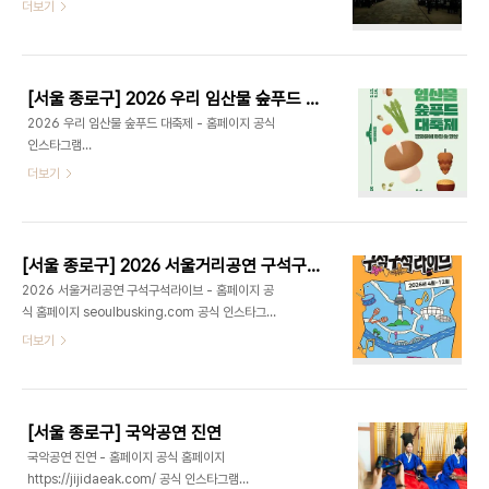
사직로 161‘궁중문화축전’은 매년 봄·가을 서울의 5
더보기
수 있는 다채로운 체험 콘텐츠와 특산물 및 관광자원
대 궁궐(경복궁·창덕궁·덕수궁·창경궁·경희궁)과 종
을 직접 경험할 수 있어 보고, 즐기고, 맛보며 도시를
묘에서 펼쳐지는 국내 최대 국가유산 축제다. 궁궐을
벗어나지 않아도 어촌을 경험할 수 있다. 특히 저녁
무대로 공연·전시·체험·의례 재현 등 한국 전통문화를
시간에는 파도와 바다의 감성을 담은 ..
다채로운 프로그램으로 선보이고 있다. 국가유산청
[서울 종로구] 2026 우리 임산물 숲푸드 대축제
이 주최하고 국가유산진흥원이 주관하는 궁중문화축
2026 우리 임산물 숲푸드 대축제 - 홈페이지 공식
전은 올해로 12회를 맞아 ‘궁, 예술을 깨우다’라는 주
인스타그램
제로, 궁궐을 국가유산 관람 공간을 넘어 K-컬처의
https://www.instagram.com/kforestfood.festival
더보기
원천을 경험할 수 있는 문화예술 무대로 확장할 예정
- 산림청 02-545-0639 - 주소 서울특별시 종로
이다. 2026년 봄 궁중문화축전은 4월 24일 개막제
구 세종대로 175 (세종로)우리 임산물 숲푸드 대축
를 시작으로, 4월 25일부터 5월 3일까지 9일간 진
제는 우리 임산물 소비 촉진을 위한 행사로 전국의 다
행된다. 축전의 시작을 알리는..
양한 임산물에 대해 소개하며 국민들이 임산물을 보
[서울 종로구] 2026 서울거리공연 구석구석라이브
다 가깝게 느낄 수 있도록 하기 위한 행사이다. 전국
2026 서울거리공연 구석구석라이브 - 홈페이지 공
의 다양한 임산물 종류를 접하고 임산물을 활용한 다
식 홈페이지 seoulbusking.com 공식 인스타그램
양한 식품, 지역 특산물 등을 만나 볼 수 있는 축제이
https://www.instagram.com/seoulbusking/
더보기
다. 숲에서 자란 건강하고 맛있는 먹거리들을 직접 체
- 서울특별시 02-2088-7218 - 주소 서울특별시
험하고 구매하며 즐기는 내용으로 판매 프로그램뿐
종로구 세종대로 지하172 (세종로)2026 서울거리
아니라 참가자가 즐길 수 있는 체험 프로그램, 눈과
공연 구석구석라이브는 서울 도심 주요 장소에서 진
귀를 즐겁게 해 줄 공연 프로그램 등이 준비되어 ..
행되는 거리 공연으로 공개 모집으로 선발된 150팀
[서울 종로구] 국악공연 진연
의 아티스트들이 참여하여 오는 11월 말 까지 서울의
국악공연 진연 - 홈페이지 공식 홈페이지
다양한 장소에서 운영 예정이다.시민들에게는 뜻 밖
https://jijidaeak.com/ 공식 인스타그램
의 거리에서 마주친 공연으로 문화공연 향유 기회를