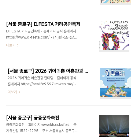
원재단 070-4624-2816 - 주소 서울특별시 중
등 풍성한 프로그램을 통해 문학을 더욱 가깝게 경험
구 태평로1가 1해방의 기쁨, 그 이면에는 씻을 수 없
할 수 있다. 책과 사람, 언어와 감정이 교차하는 축제
는 강제동원의 상처와 돌아오지 못한 사람들을 그리
의 현장에서 '누구세요?'..
워하는 유가족들의 아픔이 남아있다. 일제강제동원
[서울 종로구] D.FESTA 거리공연축제
피해자지원재단에서는 강제동원 희생자 유족과 일반
D.FESTA 거리공연축제 - 홈페이지 공식 홈페이지
시민이 함께 참여하는 어울림 행사인 '2026년 강제
https://www.d-festa.com/ - (사)한국소극장협
동원 희생자를 기리는 유족·시민 어울림행사'를 개최
회 02-741-4188 - 주소 서울특별시 종로구 대학
더보기
한다. 행사 프로그램의 일환으로 청계광장에서 출발
로 104 (동숭동)대학로를 대표하는 거리예술 축제인
하여 광화문 일대의 일제강점기 관련 역사 유적지를
‘D.FESTA 거리공연축제’가 올해로 뜻깊은 20주년
경유하는 스탬프 걷기 투어를 진행한다. 또, 광장 내
을 맞이했다. (사)한국소극장협회(이사장 장경민)는
에서는 강제동원 OX퀴즈, 무대 공연, 체험부스 등 다
오는 5월 16일(토)부터 17일(일)까지 양일간 대학
채로운 프로..
[서울 종로구] 2026 귀어귀촌 어촌관광 한마당
로 마로니에공원 일대에서 ‘2026 D.FESTA 거리
2026 귀어귀촌 어촌관광 한마당 - 홈페이지 공식
공연축제’를 개최한다.이번 축제는 지난 20년의 발
홈페이지 https://sealife9597.imweb.me/ -
자취를 밑거름 삼아, 축제의 가장 뜨거운 심장부인
해양수산부 02-701-3812 - 주소 서울특별시 종
더보기
’거리‘로 다시 나아간다. 극장의 울타리를 넘어 일상
로구 세종대로 지하172 (세종로) 광화문광장 놀이마
속으로 예술을 확산시키고, 장르의 경계를 허물어 관
당귀어귀촌 어촌관광 한마당은 도심 한가운데에서
객과 예술가가 가장 가까운 곳에서 호흡하는 축제 본
어촌의 삶과 문화를 직접 경험하고 새로운 라이프 스
연의 정체성을 공고..
타일로서의 귀어귀촌을 자연스럽게 마주할 수 있는
[서울 종로구] 궁중문화축전
참여형 문화행사로 전국 어촌 마을과 유관 기관이 참
궁중문화축전 - 홈페이지 www.kh.or.kr/fest - 국
여해 어촌의 다양한 자원과 이야기를 한자리에서 만
가유산청 1522-2295 - 주소 서울특별시 종로구
나볼 수 있으며 어촌의 일상과 가치를 오감으로 느낄