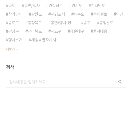
축제
공연/행사
경상남도
경기도
전라남도
참가안내
강원도
서귀포시
제주도
축제정보
인천
종로구
충청북도
공연/행사 정보
중구
충청남도
강남구
전라북도
서초구
해운대구
행사내용
행사소개
세종특별자치시
더보기
검색