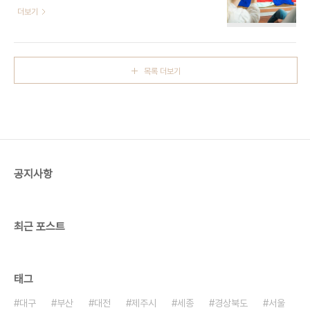
https://www.instagram.com/jinyeon_korea/
더보기
확대하고, 참여 공연가에게는 문화예술활동의 공간
- 더 크리에이터스 주식회사 02-953-0515 - 주
을 제공하는 뜻 깊은 공연의 장이 될 것이다. ※ 소개
소 서울특별시 종로구 인사동5길 10 (인사동)국악공
정보 - 행사 일정 : 2026-05-01 ~ 2026-12-
연 진연은 대한민국 전통예술의 다채로움을 한 무대
31 ..
에서 경험할 수 있는 공연이다. 한옥 컨셉의 아늑한
목록 더보기
공연장에서 연주를 감상하고 예술가와 같이 대화할
수 있다는 특징이 있다. 한국음악, K-pop, 클래식,
세계민요까지 전통악기로 연주되는 다양한 장르의
음악들을 감상하게 된다. 한국의 문화를 비롯해 연주,
소리, 악기 체험까지 결합된 올인원 전통예술 공연이
다. ※ 소개 정보 - 행사 일정 : 2026-01-01 ~
2026-12..
공지사항
최근 포스트
태그
대구
부산
대전
제주시
세종
경상북도
서울