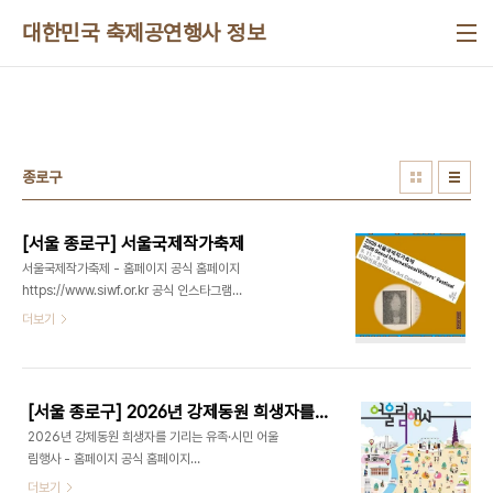
본문 바로가기
대한민국 축제공연행사 정보
종로구
[서울 종로구] 서울국제작가축제
서울국제작가축제 - 홈페이지 공식 홈페이지
https://www.siwf.or.kr 공식 인스타그램
https://www.instagram.com/siwf_insta/ -
더보기
한국문학번역원 02-6339-1232 - 주소 서울특별
시 종로구 인사동9길 26 (견지동)서울국제작가축제
는 한국문학과 세계문학의 교류를 위해 2006년부
터 이어온 글로벌 문학 축제이다. 올해로 15회를 맞
[서울 종로구] 2026년 강제동원 희생자를 기리는 유족·시민 어울림행사
이하는 2026 서울국제작가축제는 작가, 독자, 그리
2026년 강제동원 희생자를 기리는 유족·시민 어울
고 다양한 언어와 이야기가 한자리에서 만나는 특별
림행사 - 홈페이지 공식 홈페이지
한 자리를 만들었다. 국내 작가는 물론, 평소 쉽게 접
https://fomoevent.kr/ - 일제강제동원피해자지
더보기
하기 어려운 해외 작가들과 함께 대담, 워크숍, 전시