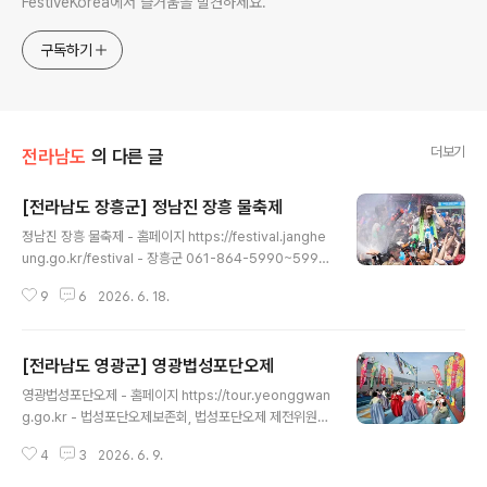
FestiveKorea에서 즐거움을 발견하세요.
구독하기
더보기
전라남도
의 다른 글
[전라남도 장흥군] 정남진 장흥 물축제
글 내용
정남진 장흥 물축제 - 홈페이지 https://festival.janghe
ung.go.kr/festival - 장흥군 061-864-5990~5994
- 주소 전라남도 장흥군 장흥읍 칠거리예양로 83*하기 축
9
6
2026. 6. 18.
제 먹거리 내용은 전년도(2025년) 축제 내용으로, 2026
년도 축제 내용은 업데이트 중에 있습니다.*정남진 장흥 물
축제는 2026년 문화체육관광부 명예 문화관광축제이자
[전라남도 영광군] 영광법성포단오제
예비 글로벌 축제로 선정된 대한민국 대표 여름축제이다.
글 내용
탐진강과 장흥댐의 청정 수자원을 바탕으로 ‘물’을 테마로
영광법성포단오제 - 홈페이지 https://tour.yeonggwan
한 다채로운 콘텐츠를 선보이며, 세계인이 함께 즐기는 글
g.go.kr - 법성포단오제보존회, 법성포단오제 제전위원회
로벌 축제로의 도약을 준비하고 있다. 축제의 대표 프로그
061-356-4331 - 주소 전라남도 영광군 법성면 진굴비
램인 살수대첩 거리 퍼레이드는 장흥 도심에서 남녀노소
4
3
2026. 6. 9.
길 154-13 단오마당(단오제전수교육관)영광법성포단오
누구나 참여해 물을 맞고 즐기며 하나가 되는 장흥만의 특..
제는 전통과 바다가 어우러진 대한민국 대표 민속축제다.