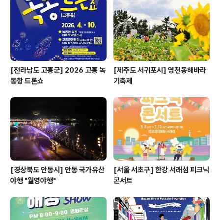
[전라남도 고흥군] 2026 고흥 녹
[제주도 서귀포시] 영천동해바라
동항 드론쇼
기축제
[경상북도 안동시] 안동 국가유산
[서울 서초구] 한강 서래섬 피크닉
야행 "월영야행"
콘서트