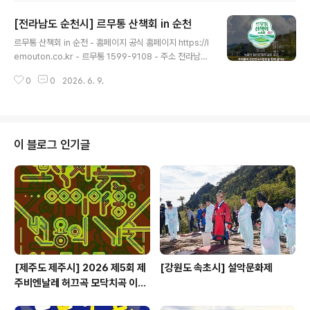
조선 중기부터 이어져 온 500여 년 역사의 유서 깊은 축제
[전라남도 순천시] 르무통 산책회 in 순천
로, 매년 음력 5월 5일 전후 법성포 일원에서 열린다. 예로
글 내용
부터 어업이 중심이었던 지역 특성에 따라 인의산신에게
르무통 산책회 in 순천 - 홈페이지 공식 홈페이지 https://l
마을의 안녕과 풍어를 기원하고, 바다에서는 용왕제를 올
emouton.co.kr - 르무통 1599-9108 - 주소 전라남도
리는 등 전통 의례가 전승되어 왔다. 2012년 국가중요무
순천시 국가정원1호길 47 (오천동)걷기 편한 신발 브랜드
형문화재로 지정되어 전통문화적 가치를 인정받았으며, 오
0
0
2026. 6. 9.
르무통이 오는 6월 13일부터 이틀 간 순천만국가정원 일
늘날 전국적인 전통문화 축제로 자리매김하였다.축제 기간
대에서 1,400명 규모의 '르무통 산책회 in 순천'을 개최한
에는 난장트기, 용왕제..
다. '르무통 산책회 in 순천'은 걷기와 문화적 경험을 결합
한 것이 특징이다. 참가자들은 오전 9시 그린아일랜드를
출발해 걷기 행사 진행 후 도착지인 워케이션 센터에서 열
이 블로그 인기글
리는 '가든 음악회'를 통해 낭만적인 분위기에서 특별한 휴
식의 시간을 가질 예정이다. ※ 소개 정보 - 행사 일정 : 20
26-06-13 ~ 2026-06-14 - 관람 가능연령 : 전 연령 -
이용요금 : 10,000원..
[제주도 제주시] 2026 제5회 제
[강원도 속초시] 설악문화제
주비엔날레 허끄곡 모닥치곡 이야
홍 : 변용의 기술