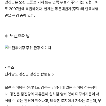
강진군은 오랜 고증을 거쳐 동문 안쪽 우물가 주막터를 원형 그대
로 2007년에 복원하였다. 현재는 동문매반가(주막)와 한옥체험
관을 운영 중에 있다.
⊙ 모란추어탕
- 주소
전라남도 강진군 강진읍 탑동길 5
모란 추어탕은 전라남도 강진군 남성리에 있는 추어탕 전문점이
다. 강진은 탐진강의 지류들이 실처럼 엉켜 있어 미꾸라지들이 서
식할 수 있는 환경이 뛰어나고, 비옥한 토지에서 자라는 토란대, 무