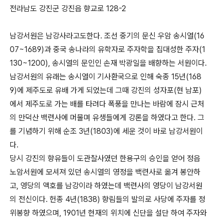
전라남도 강진군 강진읍 향교로 128-2
남강서원은 남강사라고도한다. 조선 중기의 문신 우암 송시열(16
07~1689)과 중국 송나라의 유학자로 주자학을 집대성한 주자(1
130~1200), 송시열의 문인인 손재 박광일을 배향하는 서원이다.
남강서원의 유래는 송시열이 기사환국으로 인해 숙종 15년(168
9)에 제주도로 유배 가게 되었는데 그때 강진의 성자포(현 남포)
에서 제주도로 가는 배를 타려다 폭풍을 만나는 바람에 잠시 근처
의 만덕산 백련사에 머물며 유생들에게 강론을 하였다고 한다. 그
를 기념하기 위해 순조 3년(1803)에 세운 것이 바로 남강서원이
다.
당시 강진의 향유들이 도관찰사였던 한용구의 승인을 얻어 정읍
노암서원에 모셔져 있던 송시열의 영정을 백련사로 옮겨 봉안하
고, 영당의 액호를 남강이라 하였는데 백련사의 영당이 남강서원
의 전신이다. 헌종 4년(1838) 향림들의 발의로 사당에 주자를 정
위봉향 하였으며, 1901년 현재의 위치에 신단을 설단 하여 주자와