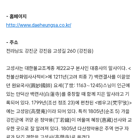
- 홈페이지
http://www.daeheungsa.co.kr/
- 주소
전라남도 강진군 강진읍 고성길 260 (강진읍)
고성사는 대한불교조계종 제22교구 본사인 대흥사의 말사이다. <
천불산화엄사사적비>에 1211년(고려 희종 7) 백련결사를 이끌었
던 원묘국사(圓妙國師) 요세(了世: 1163∼1245)스님이 인근에
있는 만덕산 백련사(白蓮寺)를 중창할 때 함께 지은 말사라고 기
록되어 있다. 1799년(조선 정조 23)에 편찬된 <범우고(梵宇攷)>
에는 고성암(高聲庵)이라 되어 있다. 특히 1805년(순조 5) 가을
강진군에 귀양 온 정약용(丁若鏞)이 머물며 혜장(惠藏)선사와 교
우한 곳으로 잘 알려져 있다. 1805년 다산정약용은 주역 연구 자
료가 담긴 경함을 고성사(高聲寺)로 옮겼다.