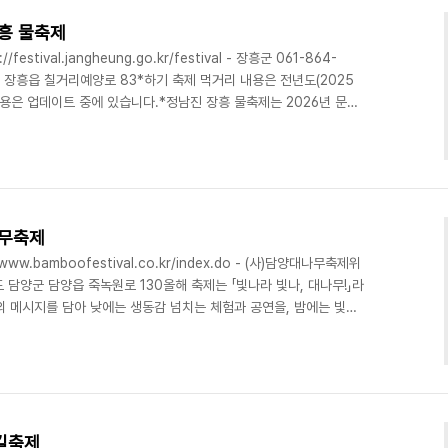
장흥 물축제
stival.jangheung.go.kr/festival - 장흥군 061-864-
군 장흥읍 칠거리예양로 83*하기 축제 먹거리 내용은 전년도(2025
 내용은 업데이트 중에 있습니다.*정남진 장흥 물축제는 2026년 문화
 글로벌 축제로 선정된 대한민국 대표 여름축제이다. 탐진강과 장
 테마로 한 다채로운 콘텐츠를 선보이며, 세계인이 함께 즐기는 글로
축제의 대표 프로그램인 살수대첩 거리 퍼레이드는 장흥 도심에서 남녀
하나가 되는 장흥만의 특..
나무축제
ww.bamboofestival.co.kr/index.do - (사)담양대나무축제위
남도 담양군 담양읍 죽녹원로 130올해 축제는 「빛나라 빛나, 대나무!」라
의 메시지를 담아 낮에는 생동감 넘치는 체험과 공연을, 밤에는 빛으
선사한다. 싱그러운 대나무의 숨결 속에서 전통과 현대가 어우러진 다
흐르는 바람 소리를 따라 걷다 보면 담양이 간직한 역사와 문화, 그리
. 가족, 연인, 친구와 함께 대나무의 멋과 여유를 나누며 지속 가능한
숲이 건네는 희..
길축제