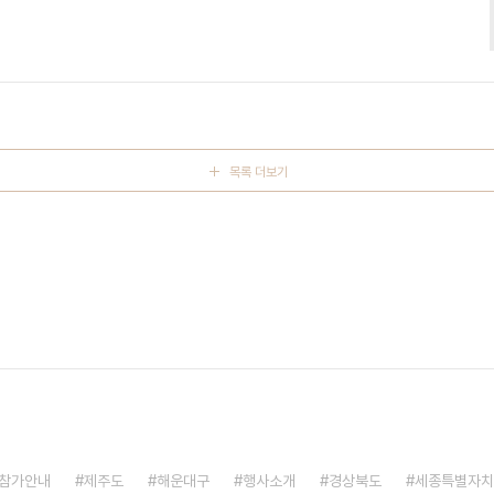
객들은 계절마다 변화하는 다채로운 꽃 경관을 감상하며 이색적이고
 중앙무대에서는 다양한 문화공연과 관광객 참여형 체험 프로그램이 상
러한 콘텐츠를 통해 관외 및 해외 관광객의 방문을 유도하고, 지역 관
 경제 활성화에도 크..
목록 더보기
참가안내
제주도
해운대구
행사소개
경상북도
세종특별자치