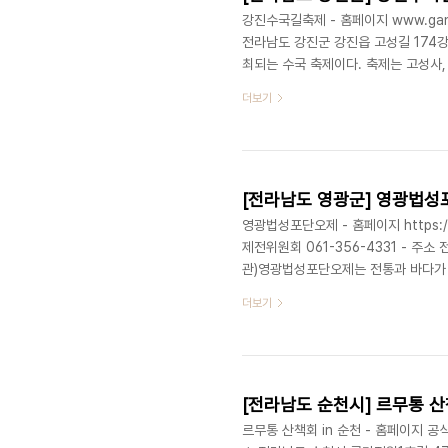
강진수국길축제 - 홈페이지 www.gangjin
전라남도 강진군 강진읍 고성길 174
최되는 수국 축제이다. 축제는 고성사,
심으로 운영되며, 강진 지역 화훼농가
더보기
관람을 비롯해 문화공연, 체험 프로그램
길축제는 「Beautiful 수국, Beau
역의 자연경관과 관광자원을 활용한 행
[전라남도 영광군] 영광법
영광법성포단오제 - 홈페이지 https:/
제전위원회 061-356-4331 - 주
관)영광법성포단오제는 전통과 바다가 
여 년 역사의 유서 깊은 축제로, 매년
더보기
었던 지역 특성에 따라 인의산신에게 
의례가 전승되어 왔다. 2012년 국
전국적인 전통문화 축제로 자리매김하였
[전라남도 순천시] 르무통 산
르무통 산책회 in 순천 - 홈페이지 공식 홈페