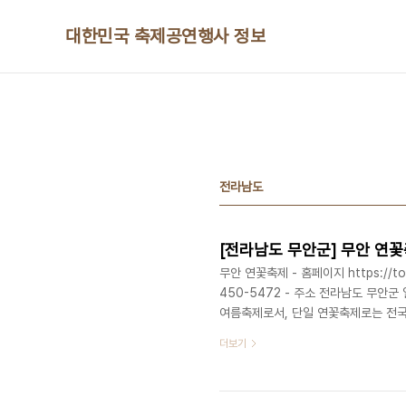
본문 바로가기
대한민국 축제공연행사 정보
전라남도
[전라남도 무안군] 무안 연
무안 연꽃축제 - 홈페이지 https://tour.
450-5472 - 주소 전라남도 무
여름축제로서, 단일 연꽃축제로는 전국 
지 일원에서 개최된다. 동양 최대 10
더보기
꽃망울을 틔우는 백련을 볼 수 있으며
있다. 또한 연꽃을 주제로 한 체험 프
있는 축제이다. 방문객들은 연꽃이 만개