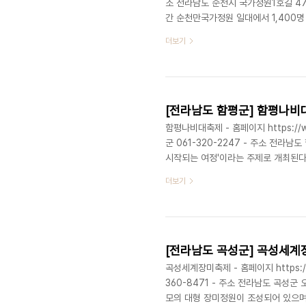
소 전라남도 순천시 국가정원1호길 47
간 순천만국가정원 일대에서 1,400명 규
천'은 걷기와 문화적 경험을 결합한 
더보기
진행 후 도착지인 워케이션 센터에서 
간을 가질 예정이다. ※ 소개 정보 - 행사 
- 이용요금 : 10,000원..
[전라남도 함평군] 함평나비
함평나비대축제 - 홈페이지 https://www
군 061-320-2247 - 주소 전라
시작되는 여정'이라는 주제로 개최된다
치는 경관연출이 핵심이다. 또한, 형
더보기
있는 체험과 공연 프로그램이 많이 준비
한 장면을 남길 수 있다. ※ 소개 정보 - 
유료 - 행사 장소 : 함평군 ..
[전라남도 곡성군] 곡성세
곡성세계장미축제 - 홈페이지 https://www
360-8471 - 주소 전라남도 곡성군
모의 대형 장미정원이 조성되어 있으며,