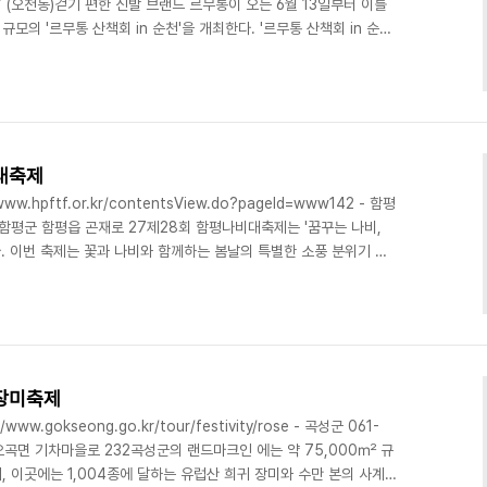
 (오천동)걷기 편한 신발 브랜드 르무통이 오는 6월 13일부터 이틀
모의 '르무통 산책회 in 순천'을 개최한다. '르무통 산책회 in 순
것이 특징이다. 참가자들은 오전 9시 그린아일랜드를 출발해 걷기 행사
열리는 '가든 음악회'를 통해 낭만적인 분위기에서 특별한 휴식의 시
일정 : 2026-06-13 ~ 2026-06-14 - 관람 가능연령 : 전 연령
대축제
.hpftf.or.kr/contentsView.do?pageId=www142 - 함평
남도 함평군 함평읍 곤재로 27제28회 함평나비대축제는 '꿈꾸는 나비,
. 이번 축제는 꽃과 나비와 함께하는 봄날의 특별한 소풍 분위기 넘
형색색 꽃과 나비가 어우러진 자연 속에서 생명의 아름다움을 느낄 수
되어있다. 가족, 연인, 친구와 함께하는 설레는 봄에 행복한 추억의
행사 일정 : 2026-04-24 ~ 2026-05-05 - 이용요금 : 입장료
계장미축제
.gokseong.go.kr/tour/festivity/rose - 곡성군 061-
 오곡면 기차마을로 232곡성군의 랜드마크인 에는 약 75,000㎡ 규
 이곳에는 1,004종에 달하는 유럽산 희귀 장미와 수만 본의 사계절