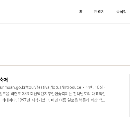
홈
관광지
음식점
꽃축제
muan.go.kr/tour/festival/lotus/introduce - 무안군 061-
안군 일로읍 백련로 333 회산백련지무안연꽃축제는 전라남도의 대표적인
최대이다. 1997년 시작되었고, 매년 여름 일로읍 복룡리 회산 백련
만 평을 가득 채운 초록빛 연잎 사이로 고결함을 드러내듯 올곧이 하얀
 자연의 한가운데서 다채로운 행사와 함께 여름의 낭만을 담아갈 수
로그램과 문화공연, 전시 행사 등이 마련되어 남녀노소 누구나 즐길 수
한 아..