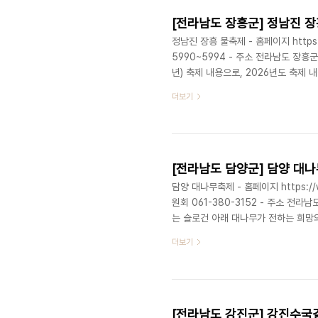
[전라남도 장흥군] 정남진 
정남진 장흥 물축제 - 홈페이지 https://fe
5990~5994 - 주소 전라남도 장흥
년) 축제 내용으로, 2026년도 축제
체육관광부 명예 문화관광축제이자 예비
더보기
흥댐의 청정 수자원을 바탕으로 ‘물’을
벌 축제로의 도약을 준비하고 있다. 
노소 누구나 참여해 물을 맞고 즐기며 
[전라남도 담양군] 담양 대
담양 대나무축제 - 홈페이지 https://w
원회 061-380-3152 - 주소 전라
는 슬로건 아래 대나무가 전하는 희망
로 물든 대숲 속에서 색다른 감동을 
더보기
양한 프로그램을 즐기고, 대숲 사이를 
고 자연의 깊이를 온전히 느낄 수 있다
자연의 가치를 되새기는 시간, 푸른 대
[전라남도 강진군] 강진수국