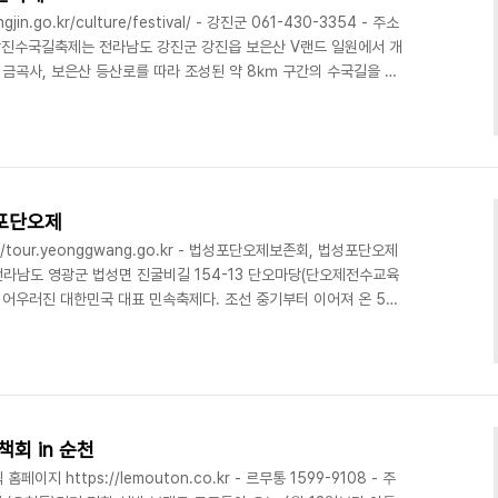
.go.kr/culture/festival/ - 강진군 061-430-3354 - 주소
강진수국길축제는 전라남도 강진군 강진읍 보은산 V랜드 일원에서 개
 금곡사, 보은산 등산로를 따라 조성된 약 8㎞ 구간의 수국길을 중
에서 재배한 수국을 활용해 축제장을 조성한다. 축제 기간에는 수국길
, 지역 농특산물 홍보 및 판매 행사 등이 진행된다. 제4회 강진수국
tiful 강진」을 주제로 6월 26일부터 6월 28일까지 3일간 진행되며, 지
사이다...
성포단오제
/tour.yeonggwang.go.kr - 법성포단오제보존회, 법성포단오제
소 전라남도 영광군 법성면 진굴비길 154-13 단오마당(단오제전수교육
어우러진 대한민국 대표 민속축제다. 조선 중기부터 이어져 온 500
 음력 5월 5일 전후 법성포 일원에서 열린다. 예로부터 어업이 중심이
마을의 안녕과 풍어를 기원하고, 바다에서는 용왕제를 올리는 등 전통
가중요무형문화재로 지정되어 전통문화적 가치를 인정받았으며, 오늘날
다.축제 기간에는 난장트기, 용왕제..
책회 in 순천
이지 https://lemouton.co.kr - 르무통 1599-9108 - 주